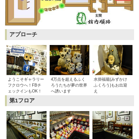
アプローチ
ようこそギャラリー
4万点を超えるふく
水掛福籠(みずかけ
フクロウへ！FBチ
ろうたちが夢の世界
ふくろう)もお出迎
ェックインもOK！
へ誘います
え
第1フロア