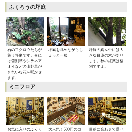
ふくろうの坪庭
石のフクロウたちが
坪庭を眺めながらち
坪庭の真ん中には大
集う坪庭です。春に
ょっと一服
きな目薬の木があり
は雪割草やシラネア
ます。秋の紅葉は格
オイなどの山野草が
別ですよ。
きれいな花を咲かせ
ます。
ミニフロア
お気に入りのふくろ
大人気！500円のコ
目的に合わせて選べ