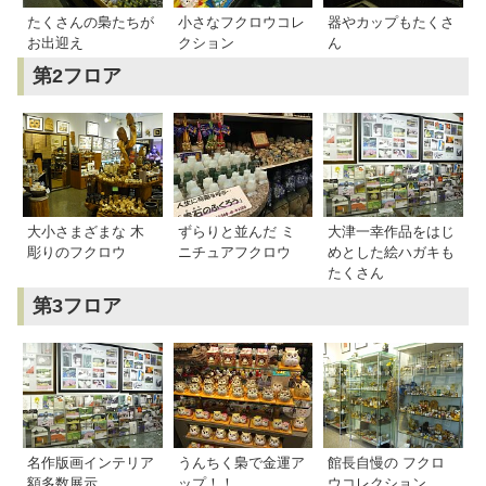
たくさんの梟たちが
小さなフクロウコレ
器やカップもたくさ
お出迎え
クション
ん
第2フロア
大小さまざまな 木
ずらりと並んだ ミ
大津一幸作品をはじ
彫りのフクロウ
ニチュアフクロウ
めとした絵ハガキも
たくさん
第3フロア
名作版画インテリア
うんちく梟で金運ア
館長自慢の フクロ
額多数展示
ップ！！
ウコレクション