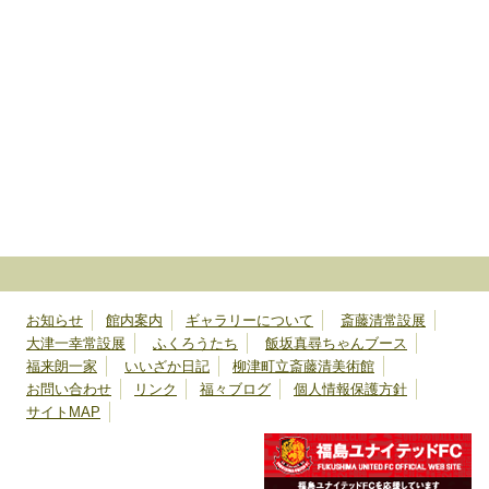
お知らせ
館内案内
ギャラリーについて
斎藤清常設展
大津一幸常設展
ふくろうたち
飯坂真尋ちゃんブース
福来朗一家
いいざか日記
柳津町立斎藤清美術館
お問い合わせ
リンク
福々ブログ
個人情報保護方針
サイトMAP