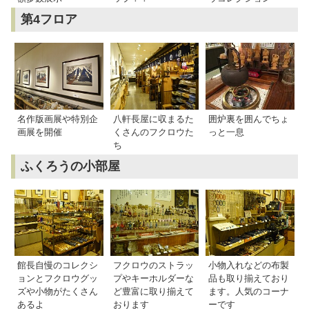
第4フロア
名作版画展や特別企
八軒長屋に収まるた
囲炉裏を囲んでちょ
画展を開催
くさんのフクロウた
っと一息
ち
ふくろうの小部屋
館長自慢のコレクシ
フクロウのストラッ
小物入れなどの布製
ョンとフクロウグッ
プやキーホルダーな
品も取り揃えており
ズや小物がたくさん
ど豊富に取り揃えて
ます。人気のコーナ
あるよ
おります
ーです