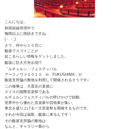
こんにちは。
秋雨前線停滞中で
梅雨以上に雨続きですね…
(・・;)
さて、何やら１０月に
飯坂でスゴイことが
起こるらしい情報をゲットしました。
飯坂に巨大方舟出現!?
「ルチェルン・フェスティバル
アークノヴァ２０１５ in FUKUSHIMA」が
飯坂支所脇の敷地を利用して開催されるそうです♪
この催事は、大震災の直後に
スイスの国際音楽祭である
ルチェルンフェスティバルの呼びかけで始動、
世界中から優れた音楽家や芸術家が集い、
東北を盛り上げる一大音楽祭を開催するものです。
それが今回は福島…飯坂に来るんです！
その飯坂支所脇の敷地は
なんと、ギャラリー梟から