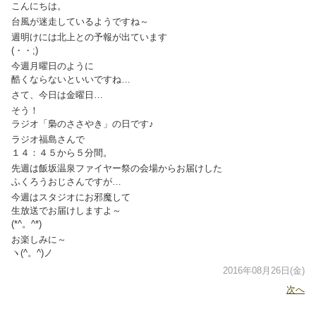
こんにちは。
台風が迷走しているようですね～
週明けには北上との予報が出ています
(・・;)
今週月曜日のように
酷くならないといいですね…
さて、今日は金曜日…
そう！
ラジオ「梟のささやき」の日です♪
ラジオ福島さんで
１４：４５から５分間。
先週は飯坂温泉ファイヤー祭の会場からお届けした
ふくろうおじさんですが…
今週はスタジオにお邪魔して
生放送でお届けしますよ～
(*^。^*)
お楽しみに～
ヽ(^。^)ノ
2016年08月26日(金)
次へ