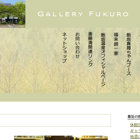
月
最近の
休館
ギャ
地震