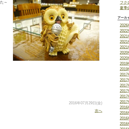
た～
フク
夏季
アーカ
202
202
202
202
202
202
202
201
201
201
201
201
201
201
201
2016年07月29日(金)
201
次へ
201
201
201