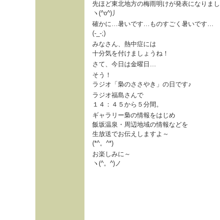
先ほど東北地方の梅雨明けが発表になりまし
ヽ(^o^)丿
確かに…暑いです…ものすごく暑いです…
(-_-;)
みなさん、熱中症には
十分気を付けましょうね！
さて、今日は金曜日…
そう！
ラジオ「梟のささやき」の日です♪
ラジオ福島さんで
１４：４５から５分間。
ギャラリー梟の情報をはじめ
飯坂温泉・周辺地域の情報などを
生放送でお伝えしますよ～
(*^。^*)
お楽しみに～
ヽ(^。^)ノ