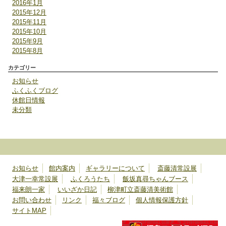
2016年1月
2015年12月
2015年11月
2015年10月
2015年9月
2015年8月
カテゴリー
お知らせ
ふくふくブログ
休館日情報
未分類
お知らせ
館内案内
ギャラリーについて
斎藤清常設展
大津一幸常設展
ふくろうたち
飯坂真尋ちゃんブース
福来朗一家
いいざか日記
柳津町立斎藤清美術館
お問い合わせ
リンク
福々ブログ
個人情報保護方針
サイトMAP