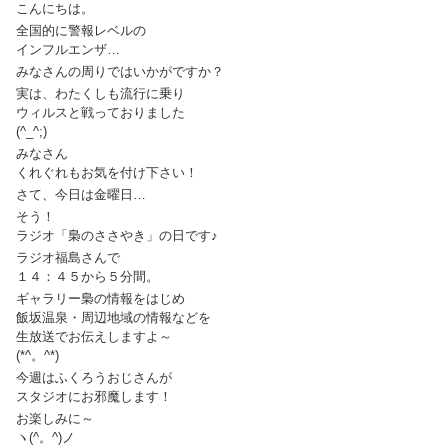
こんにちは。
全国的に警報レベルの
インフルエンザ…
みなさんの周りではいかがですか？
実は、わたくしも流行に乗り
ウィルスと戦っておりました
(^_^;)
みなさん
くれぐれもお気を付け下さい！
さて、今日は金曜日…
そう！
ラジオ「梟のささやき」の日です♪
ラジオ福島さんで
１４：４５から５分間。
ギャラリー梟の情報をはじめ
飯坂温泉・周辺地域の情報などを
生放送でお伝えしますよ～
(*^。^*)
今週はふくろうおじさんが
スタジオにお邪魔します！
お楽しみに～
ヽ(^。^)ノ