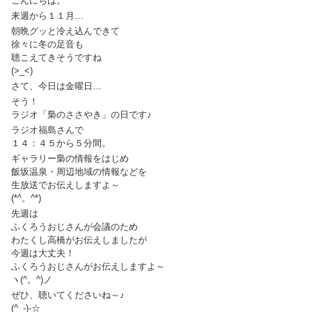
こんにちは。
来週から１１月…
朝晩グッと冷え込んできて
徐々に冬の足音も
聴こえてきそうですね
(>_<)
さて、今日は金曜日…
そう！
ラジオ「梟のささやき」の日です♪
ラジオ福島さんで
１４：４５から５分間。
ギャラリー梟の情報をはじめ
飯坂温泉・周辺地域の情報などを
生放送でお伝えしますよ～
(*^。^*)
先週は
ふくろうおじさんが会議のため
わたくし高橋がお伝えしましたが
今週は大丈夫！
ふくろうおじさんがお伝えしますよ～
ヽ(^。^)ノ
ぜひ、聴いてくださいね～♪
(^_-)-☆