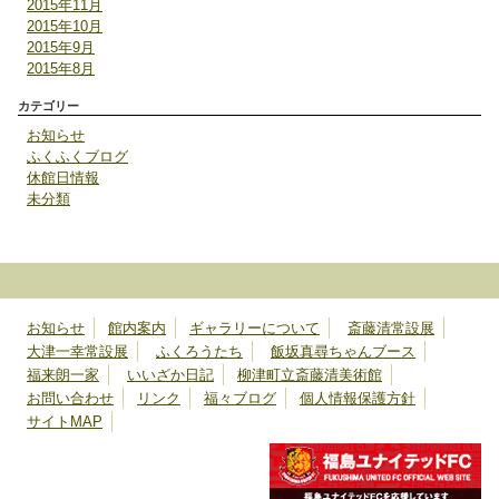
2015年11月
2015年10月
2015年9月
2015年8月
カテゴリー
お知らせ
ふくふくブログ
休館日情報
未分類
お知らせ
館内案内
ギャラリーについて
斎藤清常設展
大津一幸常設展
ふくろうたち
飯坂真尋ちゃんブース
福来朗一家
いいざか日記
柳津町立斎藤清美術館
お問い合わせ
リンク
福々ブログ
個人情報保護方針
サイトMAP