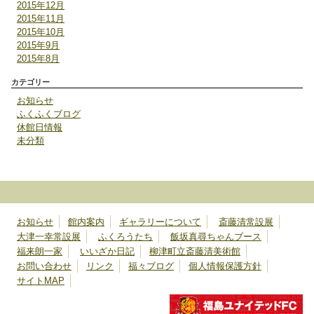
2015年12月
2015年11月
2015年10月
2015年9月
2015年8月
カテゴリー
お知らせ
ふくふくブログ
休館日情報
未分類
お知らせ
館内案内
ギャラリーについて
斎藤清常設展
大津一幸常設展
ふくろうたち
飯坂真尋ちゃんブース
福来朗一家
いいざか日記
柳津町立斎藤清美術館
お問い合わせ
リンク
福々ブログ
個人情報保護方針
サイトMAP