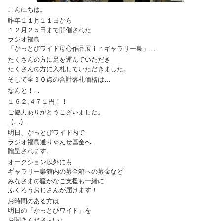
こんにちは。
昨年１１月１１日から
１２月２５日まで開催された
ラジオ福島
「かっとびワイド母心作品展ｉｎギャラリー梟」…
たくさんの方に足を運んでいただき
たくさんの方に入札していただきました。
そして全３０点の合計落札価格は…
なんと！…
１６２,４７１円！！
ご協力ありがとうございました。
_(._.)_
明日、かっとびワイド内で
ラジオ福島通りゃんせ基金へ
贈呈されます。
オークション以外にも
ギャラリー梟館内の募金箱への募金など
みなさまの暖かなご支援も一緒に
ふくろうおじさんが届けます！
お時間のある方は
明日の「かっとびワイド」を
お聞きくださ～い♪