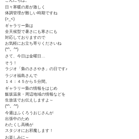
こんにちは。
日々寒暖の差が激しく
体調管理が難しい時期ですね
(>_<)
ギャラリー梟は
全天候型で暑さにも寒さにも
対応しておりますので
お気軽にお立ち寄りくださいね
(*^。^*)
さて、今日は金曜日…
そう！
ラジオ「梟のささやき」の日です♪
ラジオ福島さんで
１４：４５から５分間。
ギャラリー梟の情報をはじめ
飯坂温泉・周辺地域の情報などを
生放送でお伝えしますよ～
(*^。^*)
今週はふくろうおじさんが
出張中のため
わたくし高橋が
スタジオにお邪魔します！
お楽しみに～