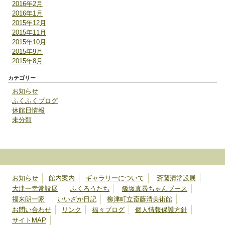
2016年2月
2016年1月
2015年12月
2015年11月
2015年10月
2015年9月
2015年8月
カテゴリー
お知らせ
ふくふくブログ
休館日情報
未分類
お知らせ
館内案内
ギャラリーについて
斎藤清常設展
大津一幸常設展
ふくろうたち
飯坂真尋ちゃんブース
福来朗一家
いいざか日記
柳津町立斎藤清美術館
お問い合わせ
リンク
福々ブログ
個人情報保護方針
サイトMAP