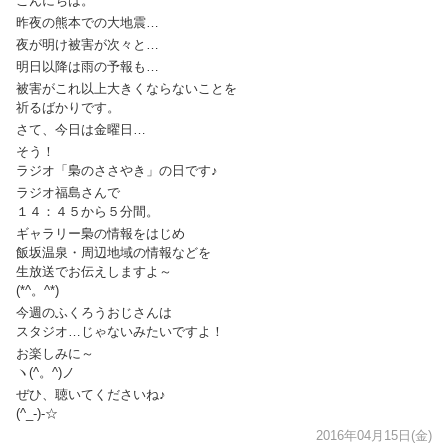
こんにちは。
昨夜の熊本での大地震…
夜が明け被害が次々と…
明日以降は雨の予報も…
被害がこれ以上大きくならないことを
祈るばかりです。
さて、今日は金曜日…
そう！
ラジオ「梟のささやき」の日です♪
ラジオ福島さんで
１４：４５から５分間。
ギャラリー梟の情報をはじめ
飯坂温泉・周辺地域の情報などを
生放送でお伝えしますよ～
(*^。^*)
今週のふくろうおじさんは
スタジオ…じゃないみたいですよ！
お楽しみに～
ヽ(^。^)ノ
ぜひ、聴いてくださいね♪
(^_-)-☆
2016年04月15日(金)