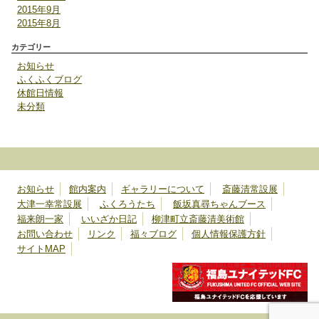
2015年9月
2015年8月
カテゴリー
お知らせ
ふくふくブログ
休館日情報
未分類
お知らせ
館内案内
ギャラリーについて
斎藤清常設展
大津一幸常設展
ふくろうたち
飯坂真尋ちゃんブース
福来朗一家
いいざか日記
柳津町立斎藤清美術館
お問い合わせ
リンク
福々ブログ
個人情報保護方針
サイトMAP