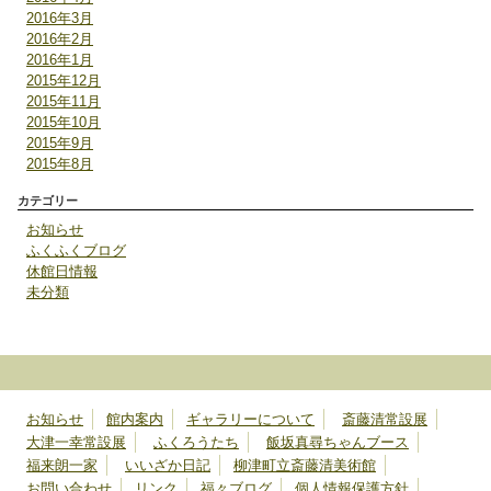
2016年3月
2016年2月
2016年1月
2015年12月
2015年11月
2015年10月
2015年9月
2015年8月
カテゴリー
お知らせ
ふくふくブログ
休館日情報
未分類
お知らせ
館内案内
ギャラリーについて
斎藤清常設展
大津一幸常設展
ふくろうたち
飯坂真尋ちゃんブース
福来朗一家
いいざか日記
柳津町立斎藤清美術館
お問い合わせ
リンク
福々ブログ
個人情報保護方針