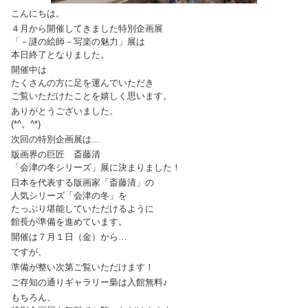
こんにちは。
４月から開催してきました特別企画展
「－謎の絵師－写楽の魅力」展は
本日終了となりました。
開催中は
たくさんの方に足を運んでいただき
ご覧いただけたことを嬉しく思います。
ありがとうございました。
(*^。^*)
次回の特別企画展は…
版画界の巨匠 斎藤清
「会津の冬シリーズ」展に決まりました！
日本を代表する版画家「斎藤清」の
人気シリーズ「会津の冬」を
たっぷり堪能していただけるように
館長が準備を進めています。
開催は７月１日（金）から…
ですが、
準備が整い次第ご覧いただけます！
ご存知の通りギャラリー梟は入館無料♪
もちろん、