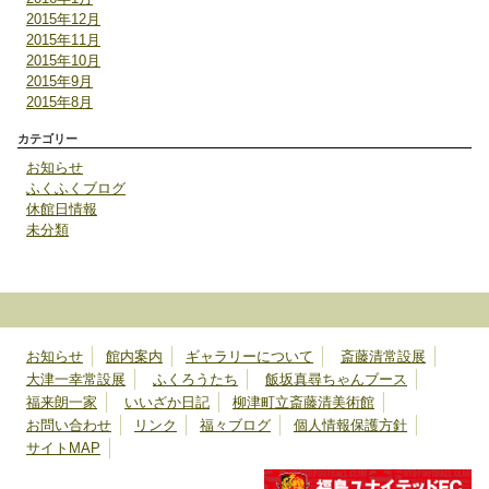
2015年12月
2015年11月
2015年10月
2015年9月
2015年8月
カテゴリー
お知らせ
ふくふくブログ
休館日情報
未分類
お知らせ
館内案内
ギャラリーについて
斎藤清常設展
大津一幸常設展
ふくろうたち
飯坂真尋ちゃんブース
福来朗一家
いいざか日記
柳津町立斎藤清美術館
お問い合わせ
リンク
福々ブログ
個人情報保護方針
サイトMAP