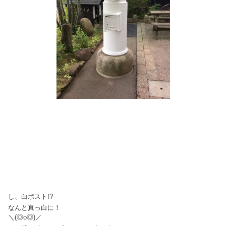
し、白ポスト!?
なんと真っ白に！
＼(◎o◎)／