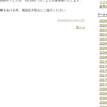
休館中でしたが、5月18日（月）より営業再開いたします。
フク
夏季
離をあける等、感染拡大防止にご協力ください。
アーカ
2020年05月18日(月)
202
202
次へ »
202
202
202
202
202
201
201
201
201
201
201
201
201
201
201
201
201