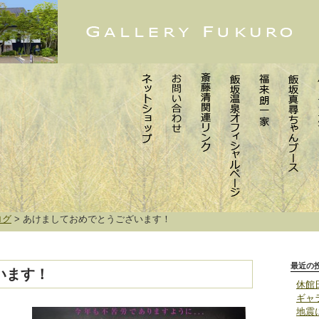
ログ
>
あけましておめでとうございます！
最近の
います！
休館
ギャ
地震