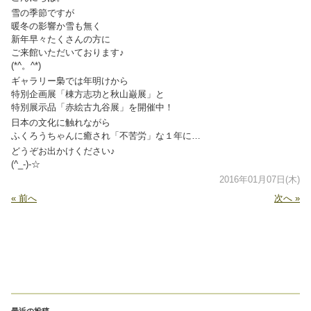
雪の季節ですが
暖冬の影響か雪も無く
新年早々たくさんの方に
ご来館いただいております♪
(*^。^*)
ギャラリー梟では年明けから
特別企画展「棟方志功と秋山巌展」と
特別展示品「赤絵古九谷展」を開催中！
日本の文化に触れながら
ふくろうちゃんに癒され「不苦労」な１年に…
どうぞお出かけください♪
(^_-)-☆
2016年01月07日(木)
« 前へ
次へ »